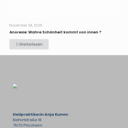
November 28, 2025
Anorexie: Wahre Schönheit kommt von innen ?
Weiterlesen
Heilpraktikerin Anja Kumm
Belfortstraße 18
75172 Pforzheim