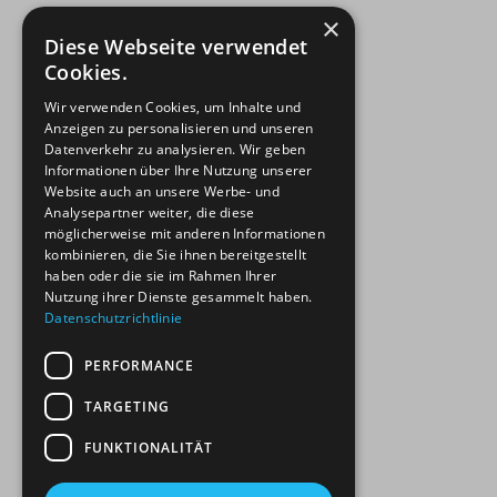
×
Diese Webseite verwendet
Behandlungsschwerpunkte
Cookies.
Behandlungen Kinder
Behandlungen Erwachsene
Wir verwenden Cookies, um Inhalte und
Anzeigen zu personalisieren und unseren
Wichtige Links
Datenverkehr zu analysieren. Wir geben
Praxisgemeinschaft
Informationen über Ihre Nutzung unserer
Symptom-Navigator
Website auch an unsere Werbe- und
Supervision für HP Kollegen
Analysepartner weiter, die diese
möglicherweise mit anderen Informationen
kombinieren, die Sie ihnen bereitgestellt
haben oder die sie im Rahmen Ihrer
Rechtliche Informationen
Nutzung ihrer Dienste gesammelt haben.
Impressum
Datenschutzrichtlinie
Datenschutz-Social Media
Datenschutz
PERFORMANCE
Glossar
TARGETING
FUNKTIONALITÄT