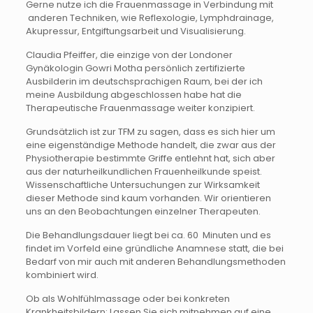
Gerne nutze ich die Frauenmassage in Verbindung mit
anderen Techniken, wie Reflexologie, Lymphdrainage,
Akupressur, Entgiftungsarbeit und Visualisierung.
Claudia Pfeiffer, die einzige von der Londoner
Gynäkologin Gowri Motha persönlich zertifizierte
Ausbilderin im deutschsprachigen Raum, bei der ich
meine Ausbildung abgeschlossen habe hat die
Therapeutische Frauenmassage weiter konzipiert.
Grundsätzlich ist zur TFM zu sagen, dass es sich hier um
eine eigenständige Methode handelt, die zwar aus der
Physiotherapie bestimmte Griffe entlehnt hat, sich aber
aus der naturheilkundlichen Frauenheilkunde speist.
Wissenschaftliche Untersuchungen zur Wirksamkeit
dieser Methode sind kaum vorhanden. Wir orientieren
uns an den Beobachtungen einzelner Therapeuten.
Die Behandlungsdauer liegt bei ca. 60 Minuten und es
findet im Vorfeld eine gründliche Anamnese statt, die bei
Bedarf von mir auch mit anderen Behandlungsmethoden
kombiniert wird.
Ob als Wohlfühlmassage oder bei konkreten
Krankheitsbildern: Lassen Sie sich mitnehmen auf eine