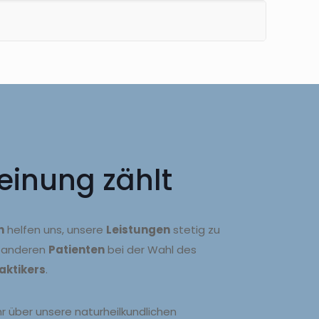
einung zählt
n
helfen uns, unsere
Leistungen
stetig zu
 anderen
Patienten
bei der Wahl des
aktikers
.
 über unsere naturheilkundlichen