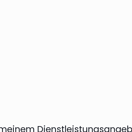
ch der passenden Heilpraktikerin für unseren Sohn
eite geschafft, dass meine Frau und ich uns fachlich
erweile uns alle behandelt. Au der anderen Seite s
ür unseren Sohn zu einem solch positiven Erlebnis 
nn er wieder kommen darf. Danke dafür.
 meinem Dienstleistungsangeb