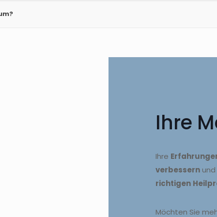
 um?
Ihre M
Ihre
Erfahrunge
verbessern
und
richtigen
Heilpr
Möchten Sie mehr