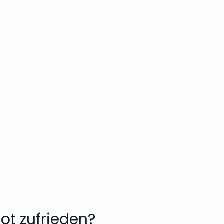
 bei Frau Kumm gelandet und
 bei ihr gut beraten fühlen
chafft sie es immer wieder,
zu machen, dass er sich
ot zufrieden?