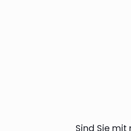
Wir sind auf der Suche na
sie hat es auf der einen S
und Frau Kumm daher mittl
die Behandlungs-Termine f
tierisch darauf freut, we
Sind Sie mit