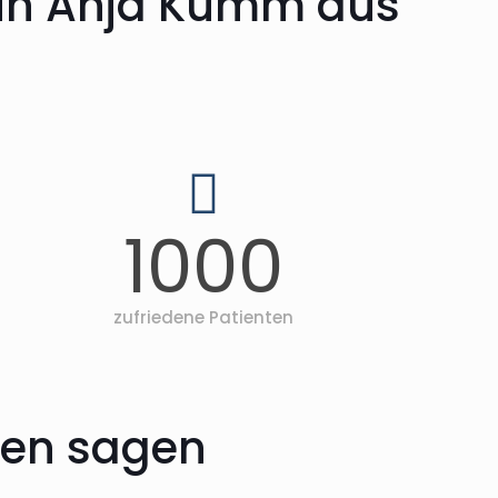
rin Anja Kumm aus
1000
zufriedene Patienten
nten sagen