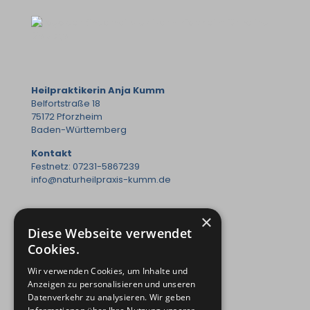
Heilpraktikerin Anja Kumm
Belfortstraße 18
75172 Pforzheim
Baden-Württemberg
Kontakt
Festnetz: 07231-5867239
info@naturheilpraxis-kumm.de
×
Diese Webseite verwendet
Behandlungsschwerpunkte
Cookies.
Behandlungen Kinder
Behandlungen Erwachsene
Wir verwenden Cookies, um Inhalte und
Anzeigen zu personalisieren und unseren
Wichtige Links
Datenverkehr zu analysieren. Wir geben
Praxisgemeinschaft