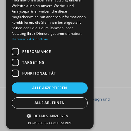
Informationen über Ihre Nutzung unserer
Symptom-Navigator
Website auch an unsere Werbe- und
Supervision für HP Kollegen
Analysepartner weiter, die diese
möglicherweise mit anderen Informationen
kombinieren, die Sie ihnen bereitgestellt
haben oder die sie im Rahmen Ihrer
Rechtliche Informationen
Nutzung ihrer Dienste gesammelt haben.
Impressum
Datenschutzrichtlinie
Datenschutz-Social Media
Datenschutz
PERFORMANCE
Glossar
TARGETING
FUNKTIONALITÄT
ALLE AKZEPTIEREN
© 2026 Naturheilpraxis Anja Kumm | Design und
ALLE ABLEHNEN
Umsetzung
durchgestaltet
DETAILS ANZEIGEN
POWERED BY COOKIESCRIPT