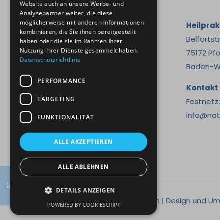
Website auch an unsere Werbe- und
Analysepartner weiter, die diese
möglicherweise mit anderen Informationen
Heilpra
kombinieren, die Sie ihnen bereitgestellt
Belfortst
haben oder die sie im Rahmen Ihrer
Nutzung ihrer Dienste gesammelt haben.
75172 Pf
Datenschutzrichtlinie
Baden-W
PERFORMANCE
Kontakt
TARGETING
Festnetz
info@nat
FUNKTIONALITÄT
ALLE AKZEPTIEREN
ALLE ABLEHNEN
DETAILS ANZEIGEN
© 2026 Naturheilpraxis Anja Kumm | Design und 
POWERED BY COOKIESCRIPT