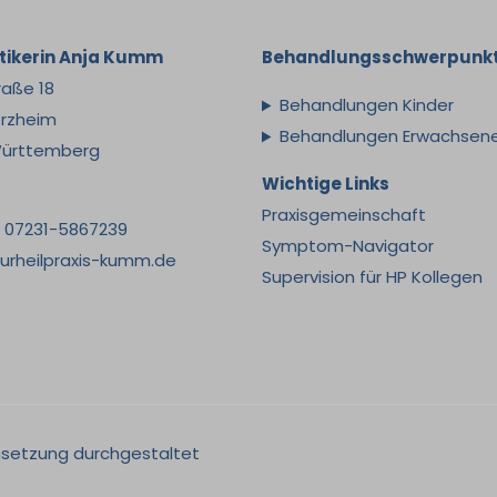
ktikerin Anja Kumm
Behandlungsschwerpunk
raße 18
Behandlungen Kinder
orzheim
Behandlungen Erwachsen
ürttemberg
Wichtige Links
Praxisgemeinschaft
: 07231-5867239
Symptom-Navigator
urheilpraxis-kumm.de
Supervision für HP Kollegen
Umsetzung
durchgestaltet