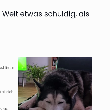
Welt etwas schuldig, als
 schlimm
il sich
n als