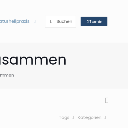
aturheilpraxis
Termin
 zusammen
usammen
Tags
Kategorien