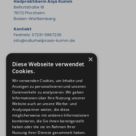
Heilpraktikerin Anja Kumm
Belfortstraße 18
75172 Pforzheim
Baden-Württemberg
Kontakt
Festnetz: 07231-5867239
info@naturheilpraxis-kumm.de
×
Diese Webseite verwendet
Behandlungsschwerpunkte
Cookies.
Behandlungen Kinder
Behandlungen Erwachsene
Wir verwenden Cookies, um Inhalte und
Anzeigen zu personalisieren und unseren
Wichtige Links
Datenverkehr zu analysieren. Wir geben
Praxisgemeinschaft
Informationen über Ihre Nutzung unserer
Symptom-Navigator
Website auch an unsere Werbe- und
Supervision für HP Kollegen
Analysepartner weiter, die diese
möglicherweise mit anderen Informationen
kombinieren, die Sie ihnen bereitgestellt
haben oder die sie im Rahmen Ihrer
Rechtliche Informationen
Nutzung ihrer Dienste gesammelt haben.